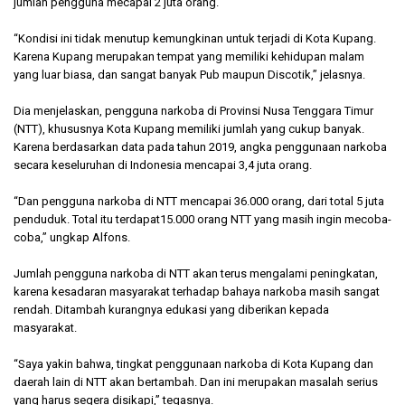
jumlah pengguna mecapai 2 juta orang.
“Kondisi ini tidak menutup kemungkinan untuk terjadi di Kota Kupang.
Karena Kupang merupakan tempat yang memiliki kehidupan malam
yang luar biasa, dan sangat banyak Pub maupun Discotik,” jelasnya.
Dia menjelaskan, pengguna narkoba di Provinsi Nusa Tenggara Timur
(NTT), khususnya Kota Kupang memiliki jumlah yang cukup banyak.
Karena berdasarkan data pada tahun 2019, angka penggunaan narkoba
secara keseluruhan di Indonesia mencapai 3,4 juta orang.
“Dan pengguna narkoba di NTT mencapai 36.000 orang, dari total 5 juta
penduduk. Total itu terdapat15.000 orang NTT yang masih ingin mecoba-
coba,” ungkap Alfons.
Jumlah pengguna narkoba di NTT akan terus mengalami peningkatan,
karena kesadaran masyarakat terhadap bahaya narkoba masih sangat
rendah. Ditambah kurangnya edukasi yang diberikan kepada
masyarakat.
“Saya yakin bahwa, tingkat penggunaan narkoba di Kota Kupang dan
daerah lain di NTT akan bertambah. Dan ini merupakan masalah serius
yang harus segera disikapi,” tegasnya.