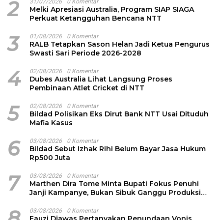
2
31/07/2026
0 Komentar
Melki Apresiasi Australia, Program SIAP SIAGA
Perkuat Ketangguhan Bencana NTT
3
01/08/2026
0 Komentar
RALB Tetapkan Sason Helan Jadi Ketua Pengurus
Swasti Sari Periode 2026-2028
4
02/08/2026
0 Komentar
Dubes Australia Lihat Langsung Proses
Pembinaan Atlet Cricket di NTT
5
02/08/2026
0 Komentar
Bildad Polisikan Eks Dirut Bank NTT Usai Dituduh
Mafia Kasus
6
03/08/2026
0 Komentar
Bildad Sebut Izhak Rihi Belum Bayar Jasa Hukum
Rp500 Juta
7
03/08/2026
0 Komentar
Marthen Dira Tome Minta Bupati Fokus Penuhi
Janji Kampanye, Bukan Sibuk Ganggu Produksi
Garam
8
03/08/2026
0 Komentar
Fauzi Djawas Pertanyakan Penundaan Vonis