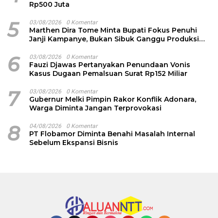
Rp500 Juta
5
03/08/2026
0 Komentar
Marthen Dira Tome Minta Bupati Fokus Penuhi
Janji Kampanye, Bukan Sibuk Ganggu Produksi
Garam
6
03/08/2026
0 Komentar
Fauzi Djawas Pertanyakan Penundaan Vonis
Kasus Dugaan Pemalsuan Surat Rp152 Miliar
7
03/08/2026
0 Komentar
Gubernur Melki Pimpin Rakor Konflik Adonara,
Warga Diminta Jangan Terprovokasi
8
04/08/2026
0 Komentar
PT Flobamor Diminta Benahi Masalah Internal
Sebelum Ekspansi Bisnis