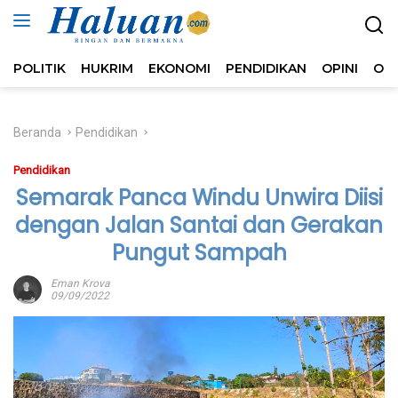
Langsung
ke
konten
POLITIK
HUKRIM
EKONOMI
PENDIDIKAN
OPINI
OL
Beranda
Pendidikan
Pendidikan
Semarak Panca Windu Unwira Diisi
dengan Jalan Santai dan Gerakan
Pungut Sampah
Eman Krova
09/09/2022