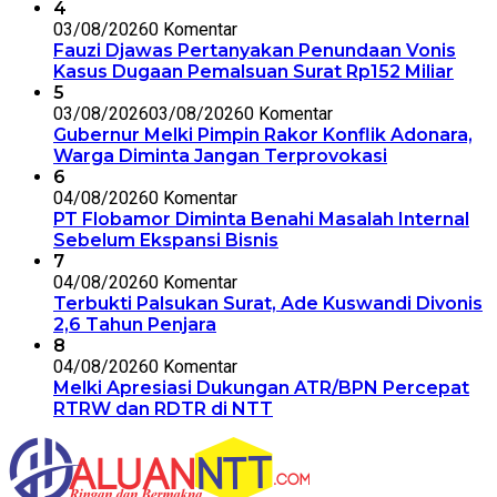
4
03/08/2026
0 Komentar
Fauzi Djawas Pertanyakan Penundaan Vonis
Kasus Dugaan Pemalsuan Surat Rp152 Miliar
5
03/08/2026
03/08/2026
0 Komentar
Gubernur Melki Pimpin Rakor Konflik Adonara,
Warga Diminta Jangan Terprovokasi
6
04/08/2026
0 Komentar
PT Flobamor Diminta Benahi Masalah Internal
Sebelum Ekspansi Bisnis
7
04/08/2026
0 Komentar
Terbukti Palsukan Surat, Ade Kuswandi Divonis
2,6 Tahun Penjara
8
04/08/2026
0 Komentar
Melki Apresiasi Dukungan ATR/BPN Percepat
RTRW dan RDTR di NTT