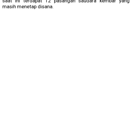
saat ini terdapat 12 pasangan saudara kembar yang
masih menetap disana.