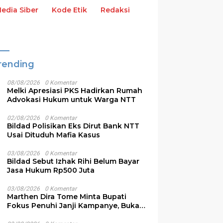
dia Siber
Kode Etik
Redaksi
rending
08/08/2026
0 Komentar
Melki Apresiasi PKS Hadirkan Rumah
Advokasi Hukum untuk Warga NTT
02/08/2026
0 Komentar
Bildad Polisikan Eks Dirut Bank NTT
Usai Dituduh Mafia Kasus
g Warisan Rp210 Miliar
Melki Apresiasi Dukungan
T
03/08/2026
0 Komentar
Tahun Ikat Ruang Gerak
ATR/BPN Percepat RTRW
A
Bildad Sebut Izhak Rihi Belum Bayar
l NTT, Kritik Publik
dan RDTR di NTT
T
Jasa Hukum Rp500 Juta
s Rasional
03/08/2026
0 Komentar
Marthen Dira Tome Minta Bupati
Fokus Penuhi Janji Kampanye, Bukan
Sibuk Ganggu Produksi Garam