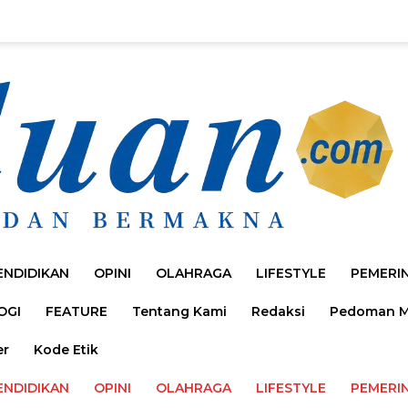
ENDIDIKAN
OPINI
OLAHRAGA
LIFESTYLE
PEMERI
OGI
FEATURE
Tentang Kami
Redaksi
Pedoman Me
er
Kode Etik
ENDIDIKAN
OPINI
OLAHRAGA
LIFESTYLE
PEMERI