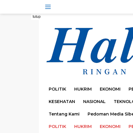
Langsung
ke
konten
tutup
POLITIK
HUKRIM
EKONOMI
P
KESEHATAN
NASIONAL
TEKNOL
Tentang Kami
Pedoman Media Sib
POLITIK
HUKRIM
EKONOMI
P