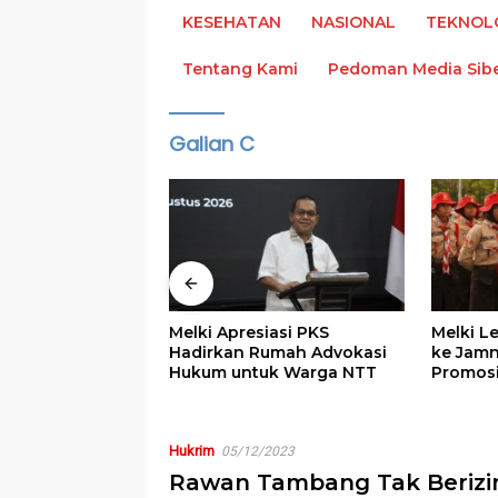
KESEHATAN
NASIONAL
TEKNOL
Tentang Kami
Pedoman Media Sib
Galian C
elki Pimpin
lik Adonara,
inta Jangan
Melki Apresiasi PKS
Melki L
si
Hadirkan Rumah Advokasi
ke Jamn
Hukum untuk Warga NTT
Promos
Hukrim
05/12/2023
Rawan Tambang Tak Berizi