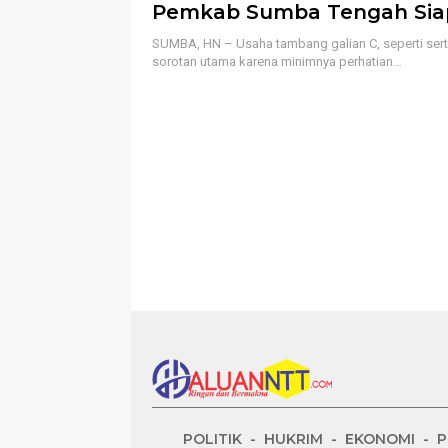
Pemkab Sumba Tengah Sia
Kebijakan Tegas
SUMBA, HN – Usaha tambang galian C, seperti sert
sorotan utama karena minimnya perhatian…
POLITIK
HUKRIM
EKONOMI
P