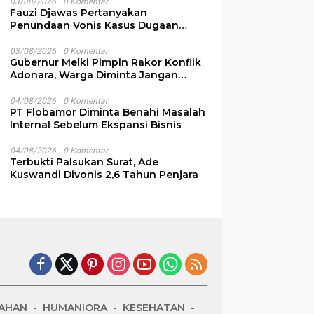
03/08/2026
0 Komentar
Fauzi Djawas Pertanyakan
Penundaan Vonis Kasus Dugaan
Pemalsuan Surat Rp152 Miliar
03/08/2026
0 Komentar
Gubernur Melki Pimpin Rakor Konflik
Adonara, Warga Diminta Jangan
Terprovokasi
04/08/2026
0 Komentar
PT Flobamor Diminta Benahi Masalah
Internal Sebelum Ekspansi Bisnis
04/08/2026
0 Komentar
Terbukti Palsukan Surat, Ade
Kuswandi Divonis 2,6 Tahun Penjara
AHAN
HUMANIORA
KESEHATAN