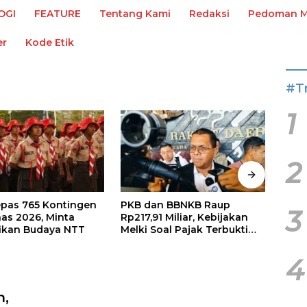
OGI
FEATURE
Tentang Kami
Redaksi
Pedoman Me
er
Kode Etik
#T
1
2
epas 765 Kontingen
PKB dan BBNKB Raup
Utan
3
as 2026, Minta
Rp217,91 Miliar, Kebijakan
Per 
ikan Budaya NTT
Melki Soal Pajak Terbukti
Fiska
Efektif
Haru
4
n,