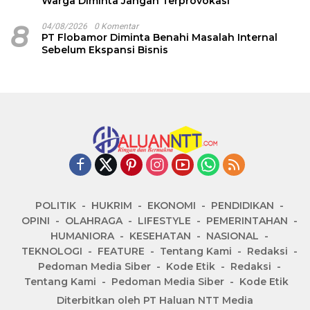
Warga Diminta Jangan Terprovokasi
8
04/08/2026
0 Komentar
PT Flobamor Diminta Benahi Masalah Internal
Sebelum Ekspansi Bisnis
POLITIK
HUKRIM
EKONOMI
PENDIDIKAN
OPINI
OLAHRAGA
LIFESTYLE
PEMERINTAHAN
HUMANIORA
KESEHATAN
NASIONAL
TEKNOLOGI
FEATURE
Tentang Kami
Redaksi
Pedoman Media Siber
Kode Etik
Redaksi
Tentang Kami
Pedoman Media Siber
Kode Etik
Diterbitkan oleh PT Haluan NTT Media