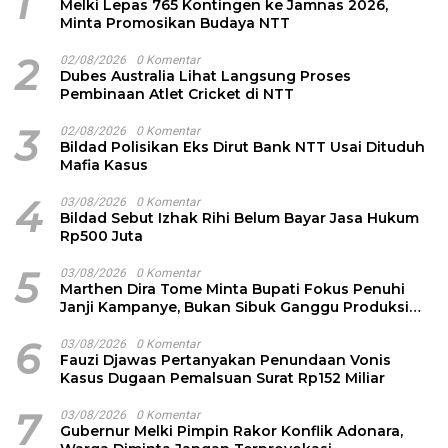
1
Melki Lepas 765 Kontingen ke Jamnas 2026,
Minta Promosikan Budaya NTT
2
02/08/2026
0 Komentar
Dubes Australia Lihat Langsung Proses
Pembinaan Atlet Cricket di NTT
3
02/08/2026
0 Komentar
Bildad Polisikan Eks Dirut Bank NTT Usai Dituduh
Mafia Kasus
4
03/08/2026
0 Komentar
Bildad Sebut Izhak Rihi Belum Bayar Jasa Hukum
Rp500 Juta
5
03/08/2026
0 Komentar
Marthen Dira Tome Minta Bupati Fokus Penuhi
Janji Kampanye, Bukan Sibuk Ganggu Produksi
Garam
6
03/08/2026
0 Komentar
Fauzi Djawas Pertanyakan Penundaan Vonis
Kasus Dugaan Pemalsuan Surat Rp152 Miliar
7
03/08/2026
0 Komentar
Gubernur Melki Pimpin Rakor Konflik Adonara,