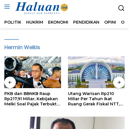
Langsung
ke
konten
POLITIK
HUKRIM
EKONOMI
PENDIDIKAN
OPINI
OL
Hermin Welkis
PKB dan BBNKB Raup
Utang Warisan Rp210
Rp217,91 Miliar, Kebijakan
Miliar Per Tahun Ikat
Melki Soal Pajak Terbukti
Ruang Gerak Fiskal NTT,
Efektif
Kritik Publik Harus
Rasional