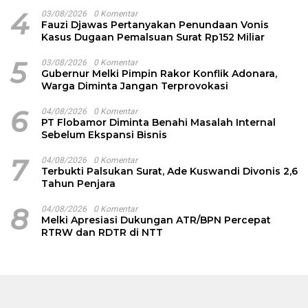
Garam
4
03/08/2026
0 Komentar
Fauzi Djawas Pertanyakan Penundaan Vonis
Kasus Dugaan Pemalsuan Surat Rp152 Miliar
5
03/08/2026
0 Komentar
Gubernur Melki Pimpin Rakor Konflik Adonara,
Warga Diminta Jangan Terprovokasi
6
04/08/2026
0 Komentar
PT Flobamor Diminta Benahi Masalah Internal
Sebelum Ekspansi Bisnis
7
04/08/2026
0 Komentar
Terbukti Palsukan Surat, Ade Kuswandi Divonis 2,6
Tahun Penjara
8
04/08/2026
0 Komentar
Melki Apresiasi Dukungan ATR/BPN Percepat
RTRW dan RDTR di NTT