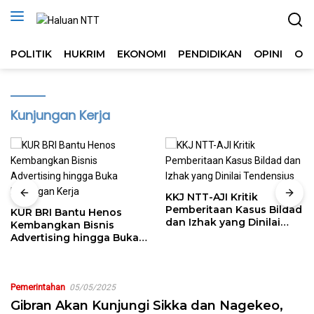
Langsung
ke
konten
POLITIK
HUKRIM
EKONOMI
PENDIDIKAN
OPINI
OL
Kunjungan Kerja
KKJ NTT-AJI Kritik
Pemberitaan Kasus Bildad
KUR BRI Bantu Henos
dan Izhak yang Dinilai
Kembangkan Bisnis
Tendensius
Advertising hingga Buka
Lapangan Kerja
Pemerintahan
05/05/2025
Gibran Akan Kunjungi Sikka dan Nagekeo,