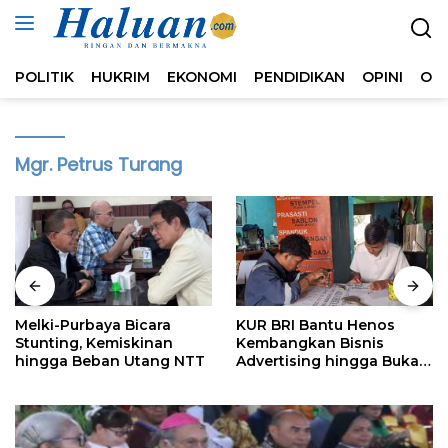
Langsung
ke
konten
POLITIK
HUKRIM
EKONOMI
PENDIDIKAN
OPINI
OL
Mgr. Petrus Turang
Melki-Purbaya Bicara
KUR BRI Bantu Henos
Stunting, Kemiskinan
Kembangkan Bisnis
hingga Beban Utang NTT
Advertising hingga Buka
Lapangan Kerja