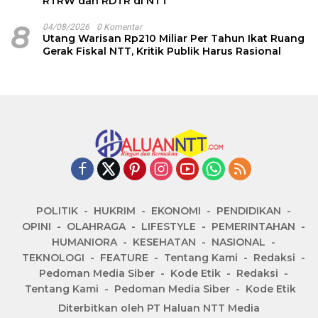
RTRW dan RDTR di NTT
8
04/08/2026
0 Komentar
Utang Warisan Rp210 Miliar Per Tahun Ikat Ruang
Gerak Fiskal NTT, Kritik Publik Harus Rasional
POLITIK
HUKRIM
EKONOMI
PENDIDIKAN
OPINI
OLAHRAGA
LIFESTYLE
PEMERINTAHAN
HUMANIORA
KESEHATAN
NASIONAL
TEKNOLOGI
FEATURE
Tentang Kami
Redaksi
Pedoman Media Siber
Kode Etik
Redaksi
Tentang Kami
Pedoman Media Siber
Kode Etik
Diterbitkan oleh PT Haluan NTT Media