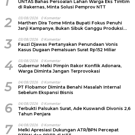
1
UNTAS Bahas Persoalan Lahan Warga Eks Timtim
di Rakernas, Minta Solusi Pemprov NTT
2
03/08/2026
0 Komentar
Marthen Dira Tome Minta Bupati Fokus Penuhi
Janji Kampanye, Bukan Sibuk Ganggu Produksi
Garam
3
03/08/2026
0 Komentar
Fauzi Djawas Pertanyakan Penundaan Vonis
Kasus Dugaan Pemalsuan Surat Rp152 Miliar
4
03/08/2026
0 Komentar
Gubernur Melki Pimpin Rakor Konflik Adonara,
Warga Diminta Jangan Terprovokasi
5
04/08/2026
0 Komentar
PT Flobamor Diminta Benahi Masalah Internal
Sebelum Ekspansi Bisnis
6
04/08/2026
0 Komentar
Terbukti Palsukan Surat, Ade Kuswandi Divonis 2,6
Tahun Penjara
7
04/08/2026
0 Komentar
Melki Apresiasi Dukungan ATR/BPN Percepat